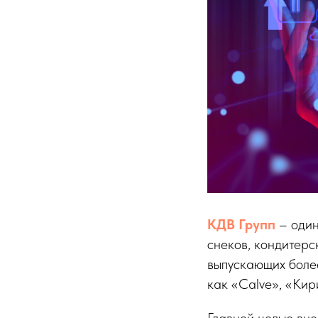
КДВ Групп
– один
снеков, кондитерс
выпускающих более
как «Calve», «Кир
Главной целью вн