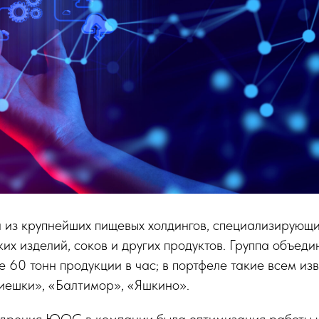
 из крупнейших пищевых холдингов, специализирующи
ких изделий, соков и других продуктов. Группа объеди
 60 тонн продукции в час; в портфеле такие всем из
иешки», «Балтимор», «Яшкино».
едрения ЮОС в компании была оптимизация работы 