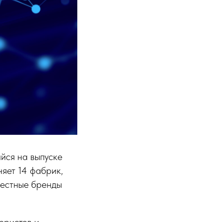
йся на выпуске
няет 14 фабрик,
вестные бренды
юристов и